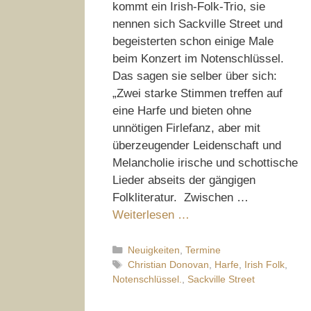
kommt ein Irish-Folk-Trio, sie
nennen sich Sackville Street und
begeisterten schon einige Male
beim Konzert im Notenschlüssel.
Das sagen sie selber über sich:
„Zwei starke Stimmen treffen auf
eine Harfe und bieten ohne
unnötigen Firlefanz, aber mit
überzeugender Leidenschaft und
Melancholie irische und schottische
Lieder abseits der gängigen
Folkliteratur. Zwischen …
Weiterlesen …
Kategorien
Neuigkeiten
,
Termine
Schlagwörter
Christian Donovan
,
Harfe
,
Irish Folk
,
Notenschlüssel.
,
Sackville Street