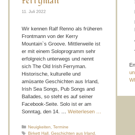
Ferryman
11. Juli 2022
Wir kennen Ralf Renno als früheren
Frontmann von der Kerry
Mountain`s Groove. Mittlerweile ist
er mit einem Soloprogramm sehr
erfolgreich unterwegs und nennt
En
sich The Old Irish Ferryman.
un
Historische, kulturelle und
Wh
amüsante Geschichten aus Irland,
Irish Sea Songs, Pub Songs and
Ballades, so steht es auf seiner
Facebook-Seite. Solo ist er am
Sonntag, den 14. …
Weiterlesen …
Kategorien
Neuigkeiten
,
Termine
Schlagwörter
Birkett Hall
,
Geschichten aus Irland
,