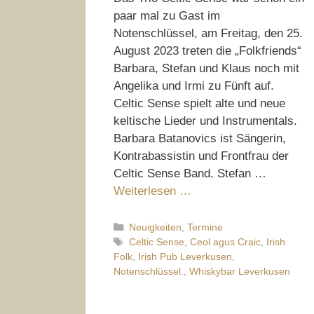
paar mal zu Gast im
Notenschlüssel, am Freitag, den 25.
August 2023 treten die „Folkfriends“
Barbara, Stefan und Klaus noch mit
Angelika und Irmi zu Fünft auf.
Celtic Sense spielt alte und neue
keltische Lieder und Instrumentals.
Barbara Batanovics ist Sängerin,
Kontrabassistin und Frontfrau der
Celtic Sense Band. Stefan …
Weiterlesen …
Kategorien
Neuigkeiten
,
Termine
Schlagwörter
Celtic Sense
,
Ceol agus Craic
,
Irish
Folk
,
Irish Pub Leverkusen
,
Notenschlüssel.
,
Whiskybar Leverkusen