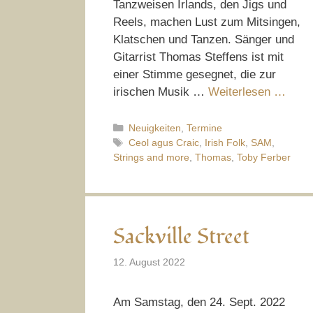
Tanzweisen Irlands, den Jigs und
Reels, machen Lust zum Mitsingen,
Klatschen und Tanzen. Sänger und
Gitarrist Thomas Steffens ist mit
einer Stimme gesegnet, die zur
irischen Musik …
Weiterlesen …
Kategorien
Neuigkeiten
,
Termine
Schlagwörter
Ceol agus Craic
,
Irish Folk
,
SAM
,
Strings and more
,
Thomas
,
Toby Ferber
Sackville Street
12. August 2022
Am Samstag, den 24. Sept. 2022