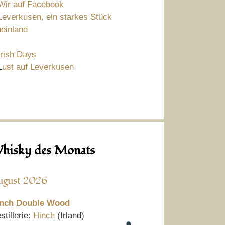
Wir auf Facebook
Leverkusen, ein starkes Stück
einland
Irish Days
L
ust auf Leverkusen
hisky des Monats
ugust 2026
nch Double Wood
stillerie:
Hinch
(Irland)