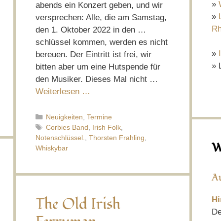
»
abends ein Konzert geben, und wir
»
versprechen: Alle, die am Samstag,
Rh
den 1. Oktober 2022 in den …
schlüssel kommen, werden es nicht
»
bereuen. Der Eintritt ist frei, wir
» 
bitten aber um eine Hutspende für
den Musiker. Dieses Mal nicht …
Weiterlesen …
Kategorien
Neuigkeiten
,
Termine
Schlagwörter
Corbies Band
,
Irish Folk
,
Notenschlüssel.
,
Thorsten Frahling
,
W
Whiskybar
A
The Old Irish
Hi
De