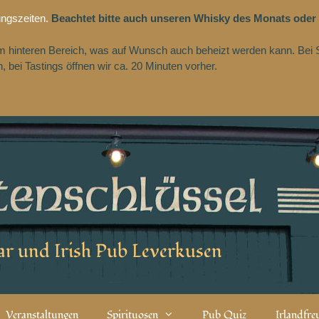
ungszeiten.
Beachtet bitte auch unseren Whisky des Monats oder
 im hinteren Bereich, was auf Wunsch auch beheizt werden kann. Bei 
 bei Tastings öffnen wir ca. 20 Minuten vorher.
r und Irish Pub Leverkusen
Veranstaltungen
Spirituosen
Pub Quiz
Irlandfr