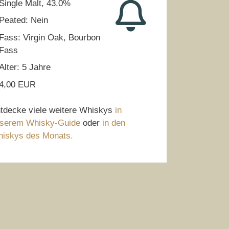
Single Malt, 43.0%
Peated: Nein
Fass: Virgin Oak, Bourbon
Fass
Alter: 5 Jahre
4,00 EUR
tdecke viele weitere Whiskys
in
serem Whisky-Guide
oder
in den
iskys des Monats.