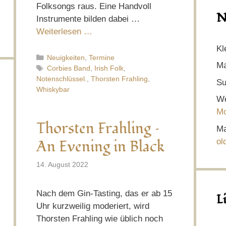
Folksongs raus. Eine Handvoll
N
Instrumente bilden dabei …
Weiterlesen …
Kl
Kategorien
Neuigkeiten
,
Termine
Ma
Schlagwörter
Corbies Band
,
Irish Folk
,
Notenschlüssel.
,
Thorsten Frahling
,
Su
Whiskybar
We
Mo
Thorsten Frahling –
Ma
An Evening in Black
ol
14. August 2022
Nach dem Gin-Tasting, das er ab 15
L
Uhr kurzweilig moderiert, wird
Thorsten Frahling wie üblich noch