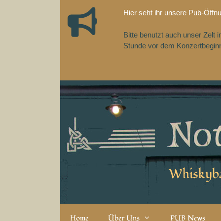
Zum
Hier seht ihr unsere Pub-Öffn
Inhalt
springen
Bitte benutzt auch unser Zelt
Stunde vor dem Konzertbeginn,
Whiskyba
Home
Über Uns
PUB News