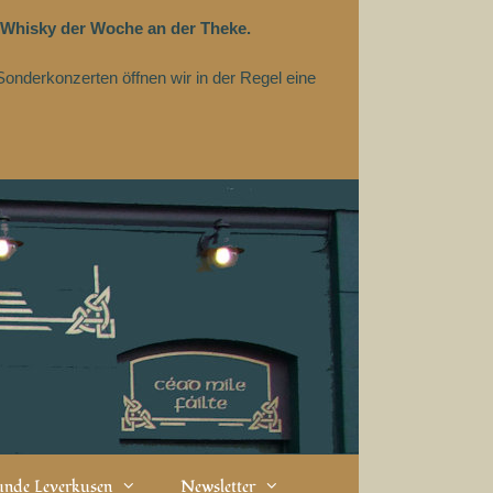
 Whisky der Woche an der Theke.
Sonderkonzerten öffnen wir in der Regel eine
eunde Leverkusen
Newsletter