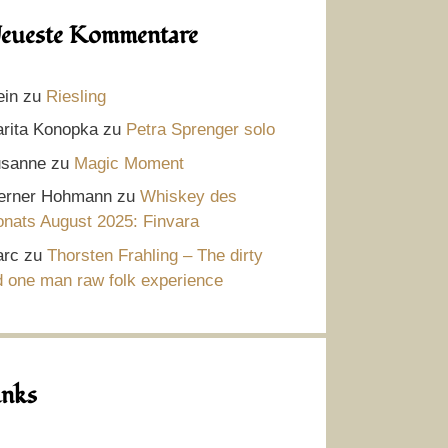
eueste Kommentare
ein
zu
Riesling
rita Konopka
zu
Petra Sprenger solo
sanne
zu
Magic Moment
rner Hohmann
zu
Whiskey des
nats August 2025: Finvara
rc
zu
Thorsten Frahling – The dirty
d one man raw folk experience
inks