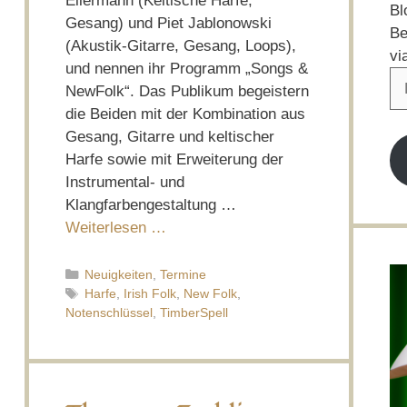
Eilermann (Keltische Harfe,
Bl
Gesang) und Piet Jablonowski
Be
(Akustik-Gitarre, Gesang, Loops),
vi
und nennen ihr Programm „Songs &
E-
NewFolk“. Das Publikum begeistern
Ma
die Beiden mit der Kombination aus
Ad
Gesang, Gitarre und keltischer
Harfe sowie mit Erweiterung der
Instrumental- und
Klangfarbengestaltung …
Weiterlesen …
Kategorien
Neuigkeiten
,
Termine
Schlagwörter
Harfe
,
Irish Folk
,
New Folk
,
Notenschlüssel
,
TimberSpell